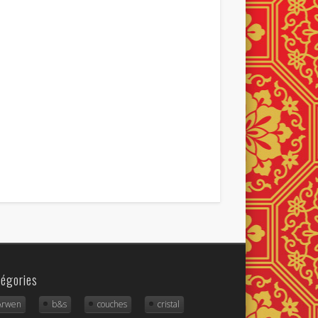
égories
Arwen
b&s
couches
cristal