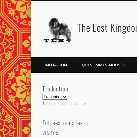
Facebook
Gazouillement
Vimeo
Vimeo
The Lost Kingd
INITIATION
QUI SOMMES-NOUS??
Traduction
Modifier la traduction
Entrées, mais les
visites