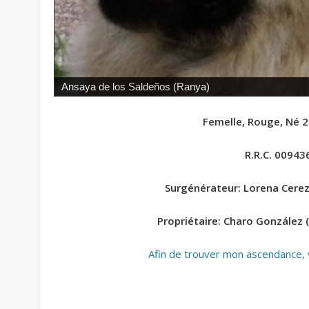
Ansaya de los Saldeños (Ranya)
Femelle, Rouge, Né 
R.R.C. 00943
Surgénérateur: Lorena Cerez
Propriétaire: Charo González
Afin de trouver mon ascendance, v