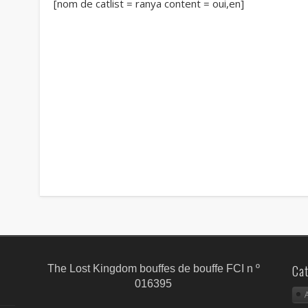
[nom de catlist = ranya content = oui,en]
Cat
The Lost Kingdom bouffes de bouffe FCI n º
016395