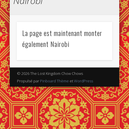
Nairobi
La page est maintenant monter
également Nairobi
© 2026 The Lost Kingdom Chow Chows
Propulsé par
Pinboard Thème
et
WordPress